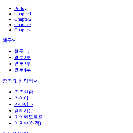
Prolog
Chapter1
Chapter2
Chapter3
Chapter4
웹툰
웹툰1부
웹툰2부
웹툰3부
웹툰4부
종족 및 캐릭터
종족현황
가이아
카나이마
엘리시온
아이헨도르프
이면수(해적)