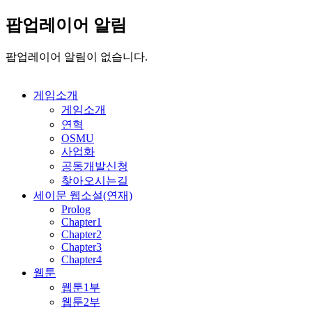
팝업레이어 알림
팝업레이어 알림이 없습니다.
게임소개
게임소개
연혁
OSMU
사업화
공동개발신청
찾아오시는길
세이문 웹소설(연재)
Prolog
Chapter1
Chapter2
Chapter3
Chapter4
웹툰
웹툰1부
웹툰2부