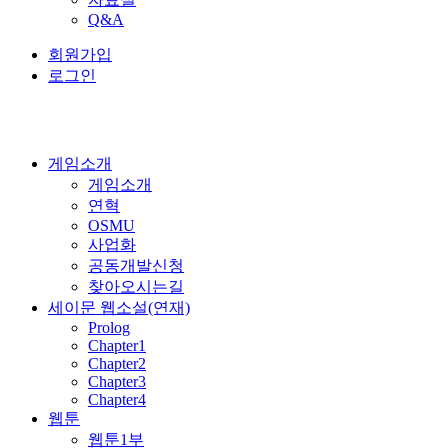
Q&A
회원가입
로그인
게임소개
게임소개
연혁
OSMU
사업화
공동개발신청
찾아오시는길
세이문 웹소설(연재)
Prolog
Chapter1
Chapter2
Chapter3
Chapter4
웹툰
웹툰1부