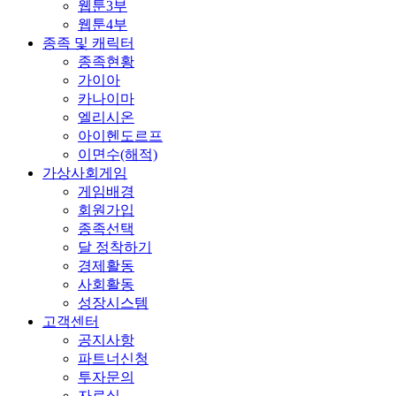
웹툰3부
웹툰4부
종족 및 캐릭터
종족현황
가이아
카나이마
엘리시온
아이헨도르프
이면수(해적)
가상사회게임
게임배경
회원가입
종족선택
달 정착하기
경제활동
사회활동
성장시스템
고객센터
공지사항
파트너신청
투자문의
자료실