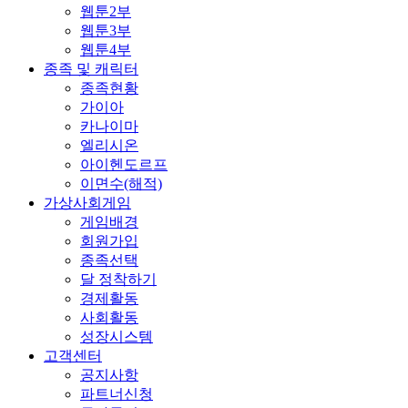
웹툰2부
웹툰3부
웹툰4부
종족 및 캐릭터
종족현황
가이아
카나이마
엘리시온
아이헨도르프
이면수(해적)
가상사회게임
게임배경
회원가입
종족선택
달 정착하기
경제활동
사회활동
성장시스템
고객센터
공지사항
파트너신청