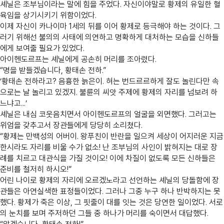
셰닐은 조부님이라는 말에 힘을 주었다. 자신이야말로 황제의 유일한 혈
육임을 상기시키기 위함이었다.
이제 자신이 카나이마 1세의 뒤를 이어 황제로 등극해야 하는 것이다. 그
러기 위해선 불의의 사태에 의연하고 명확하게 대처하는 모습을 신하들
에게 보여줄 필요가 있었다.
아이헨도르프는 셰닐에게 공손히 머리를 조아렸다.
“명을 받들겠습니다, 황태손 전하.”
‘황태손 전하라고? 음흉한 늙은이. 혀는 번드르르하게 잘도 놀린다만 속
으로는 날 놀리고 있겠지. 불륜의 씨앗 주제에 황제의 자리를 넘보려 하
느냐고...’
셰닐은 내심 코웃음치면서 아이헨도르프의 얼굴을 외면했다. 그러고는
위엄을 갖추고서 장관들에게 당당히 소리쳤다.
“황제는 만백성의 어버이. 왕푸친이 반란을 일으켜 세상이 어지러운 지금
한시라도 자리를 비울 수가 없소! 난 조부님의 사인이 밝혀지는 대로 장
례를 치르고 대관식을 가질 것이오! 이에 차질이 없도록 모든 신하들은
준비를 철저히 하시오!”
어린 나이로 황제의 자리에 오르겠노라고 선언하는 셰닐의 당돌함에 장
관들은 아연실색한 표정들이었다. 그러나 그중 누구 하나 반박하지는 못
했다. 황제가 죽은 이상, 그 핏줄이 대를 잇는 것은 당연한 일이었다. 서로
의 눈치를 보며 주저하던 그들 중 하나가 머리를 숙이면서 대답했다.