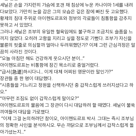
셰닐은 손을 가지런히 가슴에 포갠 채 침상에 누운 카나이마 1세를 내려
다보았다. 가만히 눈을 감은 그의 모습은 깊은 잠에 빠진 듯 고요했다.
황제의 침대 주위로 아이헨도르프와 정부의 각료들이 침통함을 감추지
못하고 서 있었다.
그러나 셰닐은 조부의 유일한 혈육임에도 불구하고 조금치도 슬픔을 느
끼지 않았다. 오히려 고함을 지리고 싶을 정도로 기뻤다. 조부가 자신을
불륜의 핏줄로 의심할까 얼마나 두려워했던가? 이제 그런 근심걱정은 말
끔히 사라진 것이다.
“오늘 아침만 해도 건강하게 웃으시던 분이...”
아이헨도르프는 비통함에 잠긴 목소리로 중얼거렸다.
“급서(急逝)하시다니... 이게 대체 어찌된 영문이란 말인가?”
장관들 중 한 명이 대답했다.
“시종들을 거느리고 정원을 산책하시던 중 갑작스럽게 쓰러지셨다고 하
오.”
“아무런 조짐도 없이 갑작스럽게 말이오?”
아이헨도르프의 물음에 그 장관이 다시 대답하려 할 때였다. 셰닐이 불쑥
끼여들어 대답을 가로챘다.
“이제 그걸 논의하려던 참이오, 아이헨도르프 박사. 그대는 즉시 조부님
의 정확한 사인을 분석하시오. 무슨 까닭으로 조부님께서 갑작스럽게 돌
아가셨는지...”