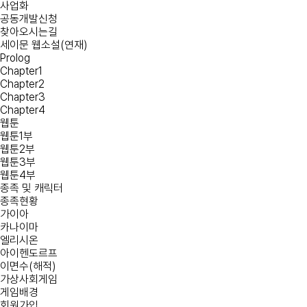
사업화
공동개발신청
찾아오시는길
세이문 웹소설(연재)
Prolog
Chapter1
Chapter2
Chapter3
Chapter4
웹툰
웹툰1부
웹툰2부
웹툰3부
웹툰4부
종족 및 캐릭터
종족현황
가이아
카나이마
엘리시온
아이헨도르프
이면수(해적)
가상사회게임
게임배경
회원가입