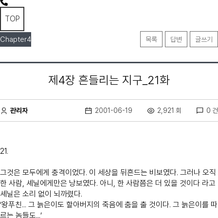
TOP
Chapter4
목록
답변
글쓰기
제4장 흔들리는 지구_21화
관리자
2001-06-19
2,921 회
0 건
21.
그것은 모두에게 충격이었다. 이 세상을 뒤흔드는 비보였다. 그러나 오직
한 사람, 셰닐에게만은 낭보였다. 아니, 한 사람쯤은 더 있을 것이다 라고
셰닐은 소리 없이 뇌까렸다.
‘왕푸친... 그 늙은이도 할아버지의 죽음에 춤을 출 것이다. 그 늙은이를 따
르는 놈들도...’