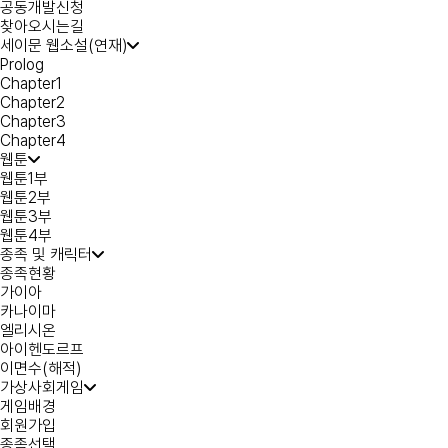
공동개발신청
찾아오시는길
세이문 웹소설(연재)
Prolog
Chapter1
Chapter2
Chapter3
Chapter4
웹툰
웹툰1부
웹툰2부
웹툰3부
웹툰4부
종족 및 캐릭터
종족현황
가이아
카나이마
엘리시온
아이헨도르프
이면수(해적)
가상사회게임
게임배경
회원가입
종족선택