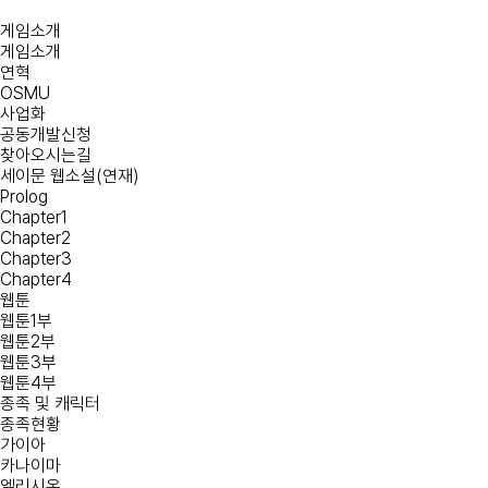
게임소개
게임소개
연혁
OSMU
사업화
공동개발신청
찾아오시는길
세이문 웹소설(연재)
Prolog
Chapter1
Chapter2
Chapter3
Chapter4
웹툰
웹툰1부
웹툰2부
웹툰3부
웹툰4부
종족 및 캐릭터
종족현황
가이아
카나이마
엘리시온